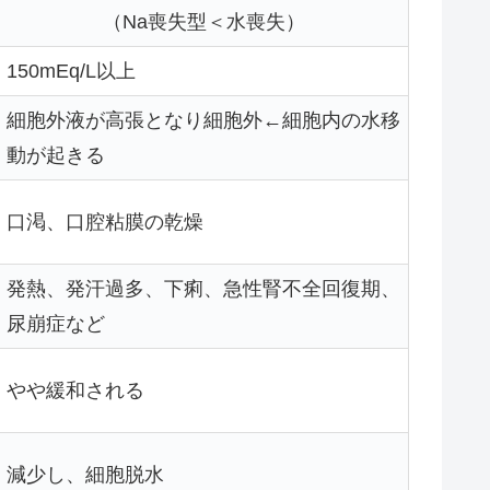
（Na喪失型＜水喪失）
150mEq/L以上
細胞外液が高張となり細胞外←細胞内の水移
動が起きる
口渇、口腔粘膜の乾燥
発熱、発汗過多、下痢、急性腎不全回復期、
尿崩症など
やや緩和される
減少し、細胞脱水