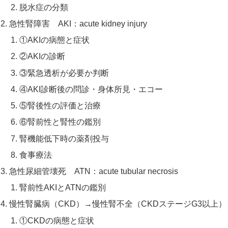
脱水症の分類
急性腎障害 AKI：acute kidney injury
①AKIの病態と症状
②AKIの診断
③緊急透析が必要か判断
④AKI診断後の問診・身体所見・エコー
⑤腎後性の評価と治療
⑥腎前性と腎性の鑑別
腎機能低下時の薬剤投与
食事療法
急性尿細管壊死 ATN：acute tubular necrosis
腎前性AKIとATNの鑑別
慢性腎臓病（CKD）→慢性腎不全（CKDステージG3以上）
①CKDの病態と症状