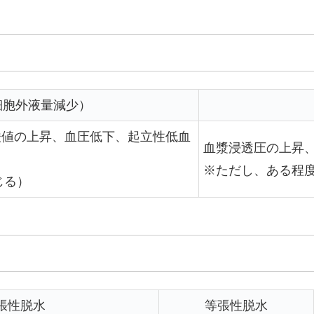
細胞外液量減少）
酸値の上昇、血圧低下、起立性低血
血漿浸透圧の上昇
※ただし、ある程
じる）
張性脱水
等張性脱水