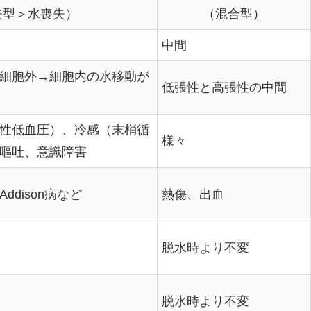
失型＞水喪失）
（混合型）
中間
細胞外→細胞内の水移動が
低張性と高張性の中間
性低血圧）、冷感（末梢循
様々
嘔吐、意識障害
dison病など
熱傷、出血
脱水時より不変
脱水時より不変