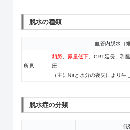
脱水の種類
血管内脱水（
頻脈
、
尿量低下
、CRT延長、乳
所見
圧
（主にNaと水分の喪失により生
脱水症の分類
低