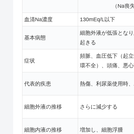
（Na喪
血清Na濃度
130mEq/L以下
細胞外液が低張となり
基本病態
起きる
頻脈、血圧低下（起立
症状
環不全）、頭痛、悪心
代表的疾患
熱傷、利尿薬使用時、Ad
細胞外液の推移
さらに減少する
細胞内液の推移
増加し、細胞浮腫