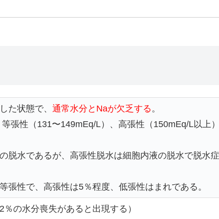
した状態で、
通常水分とNaが欠乏する
。
性（131〜149mEq/L）、高張性（150mEq/L以上
の脱水であるが、高張性脱水は細胞内液の脱水で脱水
等張性で、高張性は5％程度、低張性はまれである。
2％の水分喪失があると出現する）