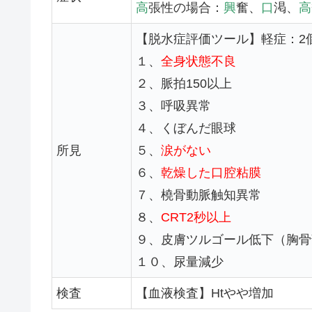
高
張性の場合：
興
奮、
口
渇、
高
【脱水症評価ツール】軽症：2
１、
全身状態不良
２、脈拍150以上
３、呼吸異常
４、くぼんだ眼球
所見
５、
涙がない
６、
乾燥した口腔粘膜
７、橈骨動脈触知異常
８、
CRT2秒以上
９、皮膚ツルゴール低下（胸骨
１０、尿量減少
検査
【血液検査】Htやや増加