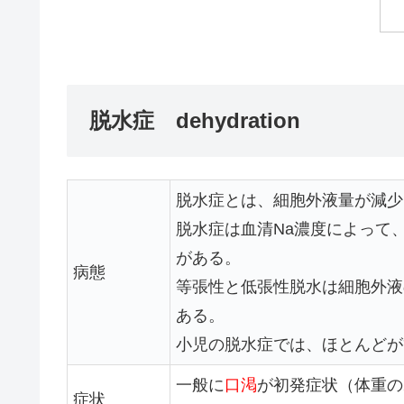
脱水症 dehydration
脱水症とは、細胞外液量が減少
脱水症は血清Na濃度によって、等張
がある。
病態
等張性と低張性脱水は細胞外液
ある。
小児の脱水症では、ほとんどが
一般に
口渇
が初発症状（体重の
症状