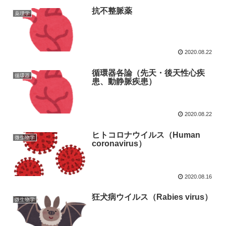
抗不整脈薬
薬理学
2020.08.22
循環器各論（先天・後天性心疾
循環器
患、動静脈疾患）
2020.08.22
ヒトコロナウイルス（Human
微生物学
coronavirus）
2020.08.16
狂犬病ウイルス（Rabies virus）
微生物学