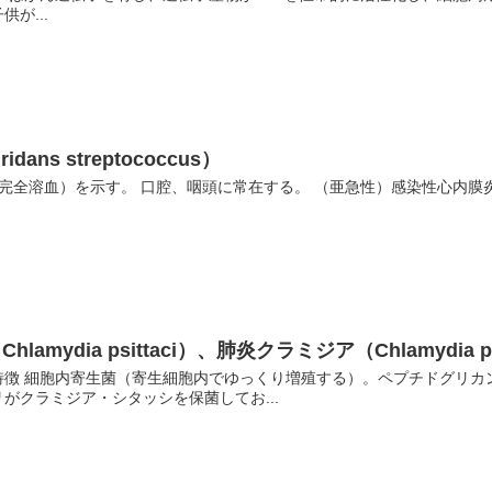
が...
ans streptococcus）
完全溶血）を示す。 口腔、咽頭に常在する。 （亜急性）感染性心内膜
mydia psittaci）、肺炎クラミジア（Chlamydia p
徴 細胞内寄生菌（寄生細胞内でゆっくり増殖する）。ペプチドグリカン
がクラミジア・シタッシを保菌してお...