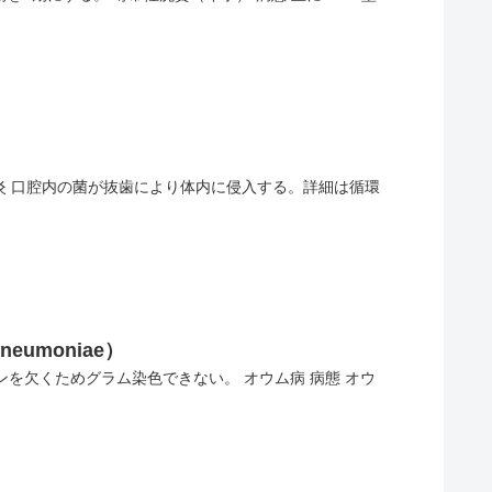
炎 口腔内の菌が抜歯により体内に侵入する。詳細は循環
neumoniae）
を欠くためグラム染色できない。 オウム病 病態 オウ