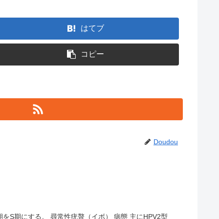
はてブ
コピー
Doudou
S期にする。 尋常性疣贅（イボ） 病態 主にHPV2型