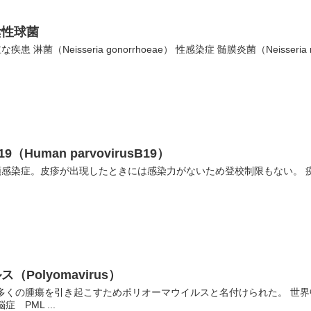
陰性球菌
菌（Neisseria gonorrhoeae） 性感染症 髄膜炎菌（Neisseria men
Human parvovirusB19）
類感染症。皮疹が出現したときには感染力がないため登校制限もない。 疫学
Polyomavirus）
と多くの腫瘍を引き起こすためポリオーマウイルスと名付けられた。 世
 PML ...