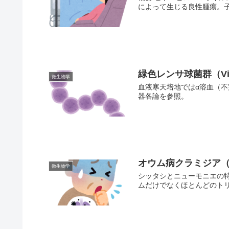
によって生じる良性腫瘍。子供
緑色レンサ球菌群（Virid
微生物学
血液寒天培地ではα溶血（不
器各論を参照。
オウム病クラミジア（Chla
微生物学
シッタシとニューモニエの特
ムだけでなくほとんどのトリ