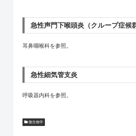
急性声門下喉頭炎（クループ症候
耳鼻咽喉科を参照。
急性細気管支炎
呼吸器内科を参照。
微生物学