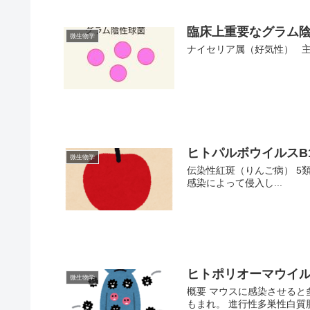
臨床上重要なグラム
微生物学
ナイセリア属（好気性） 主な疾患 淋
ヒトパルボウイルスB19（
微生物学
伝染性紅斑（りんご病） 5
感染によって侵入し...
ヒトポリオーマウイルス（
微生物学
概要 マウスに感染させる
もまれ。 進行性多巣性白質脳症