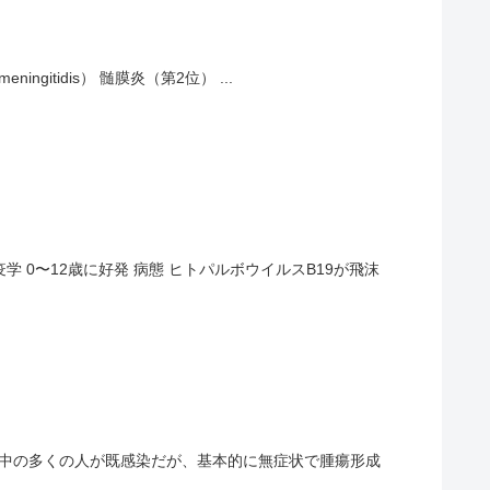
ingitidis） 髄膜炎（第2位） ...
 0〜12歳に好発 病態 ヒトパルボウイルスB19が飛沫
界中の多くの人が既感染だが、基本的に無症状で腫瘍形成