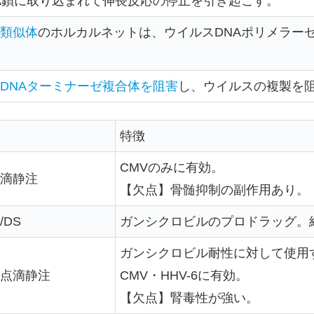
A鎖に取り込まれて伸長反応の停止を引き起こす。
類似体
のホルカルネットは、ウイルスDNAポリメラー
DNAターミナーゼ複合体を阻害
し、ウイルスの複製を
特徴
CMVのみに有効。
滴静注
【欠点】骨髄抑制の副作用あり。
DS
ガンシクロビルのプロドラッグ。
ガンシクロビル耐性に対して使用
点滴静注
CMV・HHV-6に有効。
【欠点】腎毒性が強い。