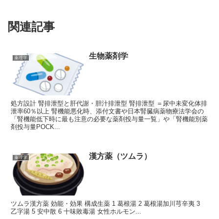
関連記事
生物薬剤学
薬理学
処方設計 腎排泄型と肝代謝・胆汁排泄型 腎排泄型 ＝尿中未変化体排
泄率60％以上 腎機能悪化時、添付文書や日本腎臓病薬物療法学会の
「腎機能低下時に最も注意の必要な薬剤投与量一覧」や「腎機能別薬
剤投与量POCK...
漢方薬（ツムラ）
薬理学
ツムラ漢方薬 効能・効果 構成生薬 1 葛根湯 2 葛根湯加川芎辛夷 3
乙字湯 5 安中散 6 十味敗毒湯 女性ホルモン...