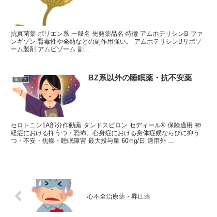
抗真菌薬 ポリエン系 一般名 先発薬品名 特徴 アムホテリシンB ファ
ンギゾン 腎毒性や発熱などの副作用強い。 アムホテリシンBリポソ
ーム製剤 アムビゾーム 副...
BZ系以外の睡眠薬・抗不安薬
薬理学
セロトニン1A部分作動薬 タンドスピロン セディール® 保険適用 神
経症における抑うつ・恐怖、心身症における身体症候ならびに抑う
つ・不安・焦燥・睡眠障害 最大投与量 60mg/日 適用外 ...
心不全治療薬・昇圧薬