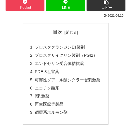
Pocket
LINE
コピー
2021.04.10
目次
プロスタグランジンE1製剤
プロスタサイクリン製剤（PGI2）
エンドセリン受容体拮抗薬
PDE-5阻害薬
可溶性グアニル酸シクラーゼ刺激薬
ニコチン酸系
β刺激薬
再生医療等製品
循環系ホルモン剤