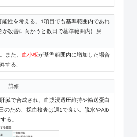
可能性を考える。1項目でも基準範囲内であれ
態が改善に向かうと数日で基準範囲内に戻
。また、
血小板
が基準範囲内に増加した場合
昇する。
詳細
lbは肝臓で合成され、血漿浸透圧維持や輸送蛋白
日のため、採血検査は週1で良い。脱水やAlb
意する。