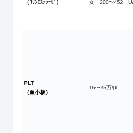
（ｺﾘﾝｴｽﾃﾗｰｾﾞ）
女：200〜452 U/
PLT
15〜35万/μL
（血小板）