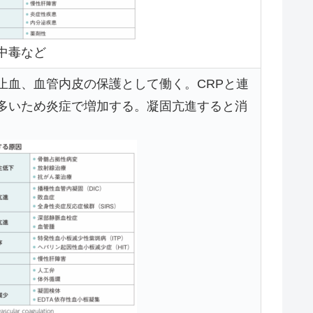
中毒など
止血、血管内皮の保護として働く。CRPと連
多いため炎症で増加する。凝固亢進すると消