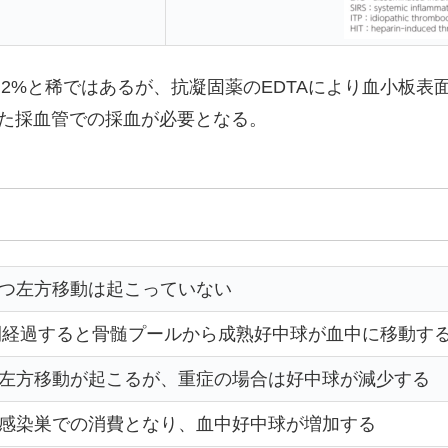
0.2%と稀ではあるが、抗凝固薬のEDTAにより血小板
いた採血管での採血が必要となる。
つ左方移動は起こっていない
時間経過すると骨髄プールから成熟好中球が血中に移動す
左方移動が起こるが、重症の場合は好中球が減少する
感染巣での消費となり、血中好中球が増加する