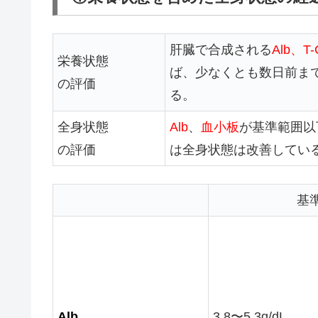
肝臓で合成される
Alb、T-
栄養状態
ば、少なくとも数日前ま
の評価
る。
全身状態
Alb
、
血小板
が基準範囲以
の評価
は全身状態は改善してい
基
Alb
3.8〜5.3g/dL