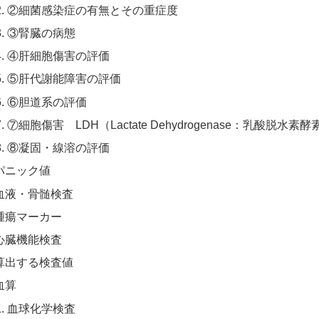
②細菌感染症の有無とその重症度
③腎臓の病態
④肝細胞傷害の評価
⑤肝代謝能障害の評価
⑥胆道系の評価
⑦細胞傷害 LDH（Lactate Dehydrogenase：乳酸脱水素酵
⑧凝固・線溶の評価
パニック値
血液・骨髄検査
腫瘍マーカー
心臓機能検査
算出する検査値
血算
血球化学検査