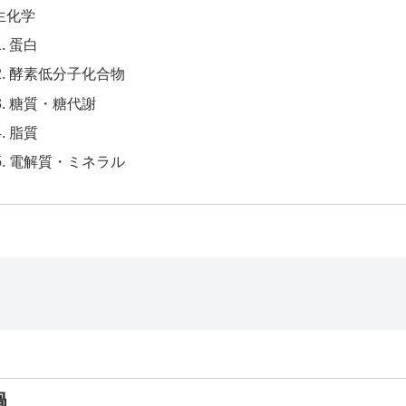
生化学
蛋白
酵素低分子化合物
糖質・糖代謝
脂質
電解質・ミネラル
過