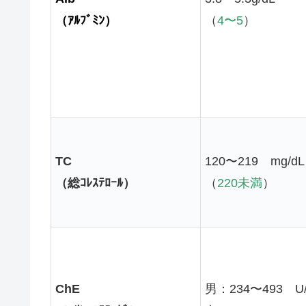
（ｱﾙﾌﾞﾐﾝ）
（
4〜5
）
TC
120〜219 mg/dL
（総ｺﾚｽﾃﾛｰﾙ）
（
220未満
）
ChE
男：234〜493 U/