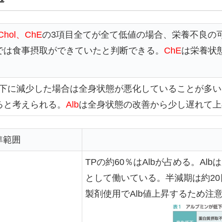
Chol、ChE
の3項目全てが全て低値の場合、栄養不良の
では食事摂取ができていたと判断できる。
ChE
は栄養状
下に減少した場合は全身状態が悪化していることが多い
ると考えられる。
Alb
は全身状態の改善から少し遅れて上
準範囲
TPの約60％はAlbが占める。A
として働いている。半減期は約20
製剤使用でAlb値上昇するため注