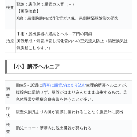
聴診：患側肺で腸管ガス音（＋）
検査
【画像検査】
X線：患側胸腔内の消化管ガス像、患側横隔膜陰影の消失
手術：脱出臓器の還納とヘルニア門の閉鎖
治療
肺低形成：気管挿管し消化管内への空気流入防止（陽圧換気は
気胸起こしやすい）
【小】臍帯ヘルニア
胎生5～10週に
臍帯に腸管がはまり込む
生理的臍帯ヘルニアが、
病
腹腔内に還納せず、腸管がはまり込んだまま出生するもの。染
態
色体異常や重症合併奇形を伴うことが多い。
症
腹壁欠損孔より内臓が皮膜に覆われることなく腹腔外に脱出
状
検
胎児エコー：臍帯内に脱出臓器が見られる
査