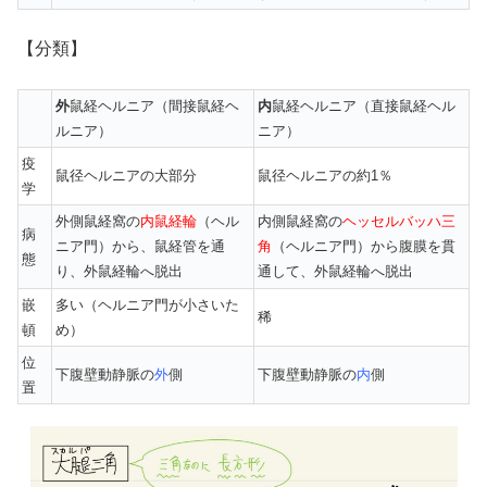
【分類】
外
鼠経ヘルニア（間接鼠経ヘ
内
鼠経ヘルニア（直接鼠経ヘル
ルニア）
ニア）
疫
鼠径ヘルニアの大部分
鼠径ヘルニアの約1％
学
外側鼠経窩の
内鼠経輪
（ヘル
内側鼠経窩の
ヘッセルバッハ三
病
ニア門）から、鼠経管を通
角
（ヘルニア門）から腹膜を貫
態
り、外鼠経輪へ脱出
通して、外鼠経輪へ脱出
嵌
多い（ヘルニア門が小さいた
稀
頓
め）
位
下腹壁動静脈の
外
側
下腹壁動静脈の
内
側
置