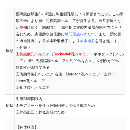
横隔膜は胎生8～10週に胸腹裂孔膜により閉鎖されるが、この閉
鎖不全により新生児横隔膜ヘルニアが発生する。通常肝臓のな
い
左
側に多く（約90％）、胎生期に腹腔内臓器が胸腔内に入り
込むため、患側肺や健側肺に
肺低形成をきたす
。また、消化管
の通過障害による羊水吸収低下により
羊水過多
を引き起こす。
＜分類＞
病態
①
胸膜裂孔ヘルニア
（
Bochdalek孔ヘルニア
：ボホダレク孔ヘル
ニア） 新生児横隔膜ヘルニアの約90％を占め、左側例が90％、
無囊性が80％である
②傍胸骨裂孔ヘルニア 右側：Morgagni孔ヘルニア、左側：
Larrey孔ヘルニア
③食道裂孔ヘルニア
生後24時間以内に、
症状
①チアノーゼを伴う呼吸困難：肺低形成のため
②肺高血圧：肺低形成のため
【身体検査】