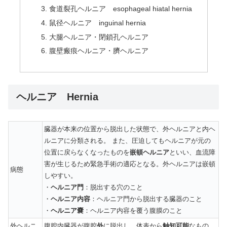
食道裂孔ヘルニア esophageal hiatal hernia
鼠径ヘルニア inguinal hernia
大腿ヘルニア・閉鎖孔ヘルニア
腹壁瘢痕ヘルニア・臍ヘルニア
ヘルニア Hernia
臓器が本来の位置から脱出した状態で、外ヘルニアと内ヘ
ルニアに分類される。 また、圧迫してもヘルニアが元の
位置に戻らなくなったものを
嵌頓ヘルニア
といい、血流障
害が生じるため緊急手術の適応となる。外ヘルニアは嵌頓
病態
しやすい。
・
ヘルニア門
：脱出する穴のこと
・
ヘルニア内容
：ヘルニア門から脱出する臓器のこと
・
ヘルニア嚢
：ヘルニア内容を覆う腹膜のこと
外ヘルニ
腹腔内臓器が腹腔
外
に脱出し、体表から
触知可能
なもの