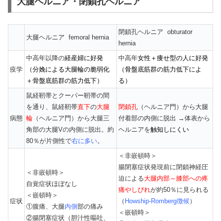
大腿ヘルニア・閉鎖孔ヘルニア
閉鎖孔ヘルニア obturator
大腿ヘルニア femoral hernia
hernia
中高年以降の
経産婦に好発
中高年
女性＋痩せ型の人に好発
疫学
（分娩による大腿輪の脆弱化
（骨盤底筋群の筋力低下によ
＋骨盤底筋群の筋力低下）
る）
鼠経靭帯とクーパー靭帯の間
を通り、鼠経靭帯
直下
の
大腿
閉鎖孔
（ヘルニア門）から大腿
病態
輪
（ヘルニア門）から大腿三
付着部の内側に脱出 →体表から
角部の大腿Vの内側に脱出。約
ヘルニアを
触知しにくい
80％が片側性で
右に多い
。
＜非嵌頓時＞
腸閉塞症状発現前に閉鎖神経圧
＜非嵌頓時＞
迫による
大腿内部～膝部への疼
自覚症状ほぼなし
痛やしびれ
が約50％に見られる
＜嵌頓時＞
症状
（
Howship-Romberg徴候
）
①腹痛、大腿
内側
部の痛み
＜嵌頓時＞
②腸閉塞症状（胆汁性嘔吐、