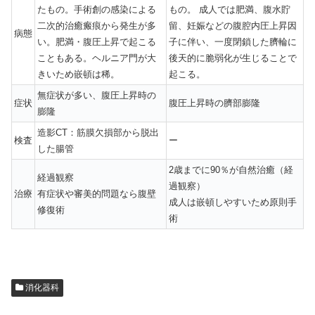
たもの。手術創の感染による
もの。 成人では肥満、腹水貯
二次的治癒瘢痕から発生が多
留、妊娠などの腹腔内圧上昇因
病態
い。肥満・腹圧上昇で起こる
子に伴い、一度閉鎖した臍輪に
こともある。ヘルニア門が大
後天的に脆弱化が生じることで
きいため嵌頓は稀。
起こる。
無症状が多い、腹圧上昇時の
症状
腹圧上昇時の臍部膨隆
膨隆
造影CT：筋膜欠損部から脱出
検査
ー
した腸管
2歳までに90％が自然治癒（経
経過観察
過観察）
治療
有症状や審美的問題なら腹壁
成人は嵌頓しやすいため原則手
修復術
術
消化器科