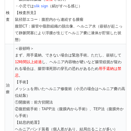
・小児では
slik sign
（絹がすべる感じ）
検
【検査所見】
査
鼠径部エコー：腹腔内から連続する腫瘤
腹部CT：腸管や脂肪組織の脱出像、ヘルニア水（嵌頓が起こっ
て静脈閉塞により浮腫が生じてヘルニア嚢に液体が貯留した状
態）
＜嵌頓時＞
まず、用手還納。できない場合は緊急手術。ただし、嵌頓して
12時間以上経過
し、ヘルニア内容物が硬いなど腸管絞扼が疑わ
れる場合は、腸管壊死部の穿孔の恐れがあるため
用手還納は禁
忌
。
【手術】
治
メッシュを用いたヘルニア修復術（小児の場合はヘルニア嚢の高
療
位結紮）
①開腹術：前方切開法
②腹腔鏡手術：TAPP法（腹膜内から手術）、TEP法（腹膜外か
ら手術）
【姑息的処置】
ヘルニアバンド装着（個人差があり、結局出ることが多い）