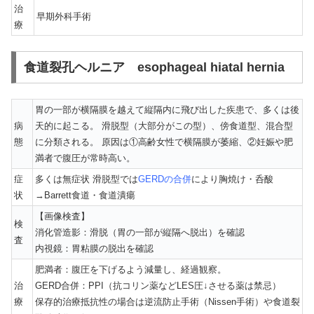
治
早期外科手術
療
食道裂孔ヘルニア esophageal hiatal hernia
胃の一部が横隔膜を越えて縦隔内に飛び出した疾患で、多くは後
病
天的に起こる。 滑脱型（大部分がこの型）、傍食道型、混合型
態
に分類される。 原因は①高齢女性で横隔膜が萎縮、②妊娠や肥
満者で腹圧が常時高い。
症
多くは無症状 滑脱型では
GERDの合併
により胸焼け・呑酸
状
→Barrett食道・食道潰瘍
【画像検査】
検
消化管造影：滑脱（胃の一部が縦隔へ脱出）を確認
査
内視鏡：胃粘膜の脱出を確認
肥満者：腹圧を下げるよう減量し、経過観察。
治
GERD合併：PPI（抗コリン薬などLES圧↓させる薬は禁忌）
療
保存的治療抵抗性の場合は逆流防止手術（Nissen手術）や食道裂