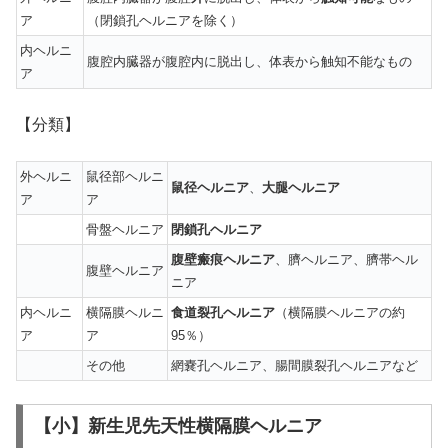
ア
（閉鎖孔ヘルニアを除く）
内ヘルニ
腹腔内臓器が腹腔内に脱出し、体表から触知不能なもの
ア
【分類】
外ヘルニ
鼠径部ヘルニ
鼠径ヘルニア
、
大腿ヘルニア
ア
ア
骨盤ヘルニア
閉鎖孔ヘルニア
腹壁瘢痕ヘルニア
、臍ヘルニア、臍帯ヘル
腹壁ヘルニア
ニア
内ヘルニ
横隔膜ヘルニ
食道裂孔ヘルニア
（横隔膜ヘルニアの約
ア
ア
95％）
その他
網嚢孔ヘルニア、腸間膜裂孔ヘルニアなど
【小】新生児先天性横隔膜ヘルニア