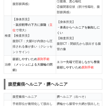
①腹痛、悪心嘔吐
腹部膨満感）
②腸閉塞症状（胆汁性嘔吐、腹
部膨満感）
【身体所見】
【身体所見】
・鼠径靭帯の下方に膨隆
（
立
・体表からヘルニアを触知しに
位
で増大）
くい
検査
【検査所見】
【検査所見】
腹部CT：大腿Vが内側から圧
腹部CT：閉鎖孔から脱出する腸
排される像が多い（クレッセ
管の像
ントサイン）
嵌頓しやすいため
原則手術
エコー先端で圧迫しながら整復
治療
（メッシュによる大腿輪の閉
嵌頓しやすいため
原則手術
鎖）
腹壁瘢痕ヘルニア・臍ヘルニア
腹壁瘢痕ヘルニア
臍ヘルニア（出べそ）
手術部位が脆弱化して脱出し
臍輪から腸管や大網が脱出した