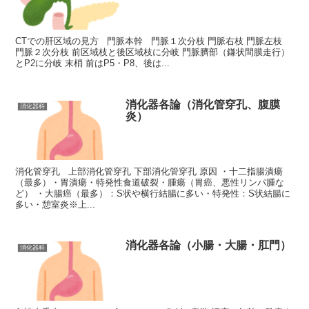
CTでの肝区域の見方 門脈本幹 門脈１次分枝 門脈右枝 門脈左枝
門脈２次分枝 前区域枝と後区域枝に分岐 門脈臍部（鎌状間膜走行）
とP2に分岐 末梢 前はP5・P8、後は...
消化器各論（消化管穿孔、腹膜
消化器科
炎）
消化管穿孔 上部消化管穿孔 下部消化管穿孔 原因 ・十二指腸潰瘍
（最多）・胃潰瘍・特発性食道破裂・腫瘍（胃癌、悪性リンパ腫な
ど） ・大腸癌（最多）：S状や横行結腸に多い・特発性：S状結腸に
多い・憩室炎※上...
消化器各論（小腸・大腸・肛門）
消化器科