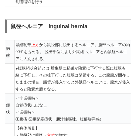
孔縫縮術を行う
鼠径ヘルニア inguinal hernia
鼠経靭帯
上方
から鼠径部に脱出するヘルニア。腹部ヘルニアの約
病
90％を占める。 脱出部位により外鼠経ヘルニアと内鼠経ヘルニ
態
アに大別される。
●腹膜鞘状突起とは 胎生期に精巣が陰嚢に下行する際に腹膜も一
緒に下行し、その後下行した腹膜は閉鎖する。この腹膜が開存し
たままの場合、腸管が侵入すると外鼠経ヘルニアに、腹水が侵入
すると陰嚢水腫となる。
＜非嵌頓時＞
症
自覚症状ほぼなし
状
＜嵌頓時＞
①腹痛 ②腸閉塞症状（胆汁性嘔吐、腹部膨満感）
【身体所見】
・鼠径部に膨隆
（
立位
で増大）