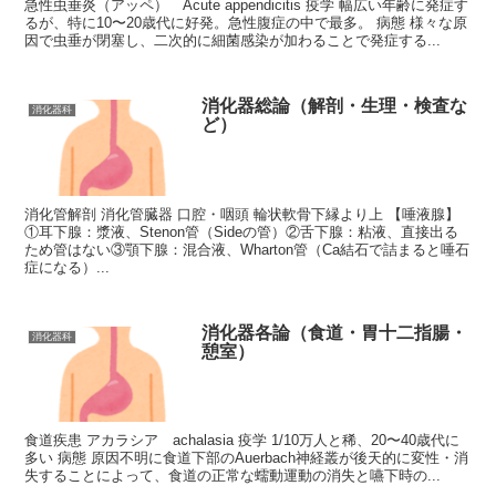
急性虫垂炎（アッペ） Acute appendicitis 疫学 幅広い年齢に発症す
るが、特に10〜20歳代に好発。急性腹症の中で最多。 病態 様々な原
因で虫垂が閉塞し、二次的に細菌感染が加わることで発症する...
消化器総論（解剖・生理・検査な
消化器科
ど）
消化管解剖 消化管臓器 口腔・咽頭 輪状軟骨下縁より上 【唾液腺】
①耳下腺：漿液、Stenon管（Sideの管）②舌下腺：粘液、直接出る
ため管はない③顎下腺：混合液、Wharton管（Ca結石で詰まると唾石
症になる）...
消化器各論（食道・胃十二指腸・
消化器科
憩室）
食道疾患 アカラシア achalasia 疫学 1/10万人と稀、20〜40歳代に
多い 病態 原因不明に食道下部のAuerbach神経叢が後天的に変性・消
失することによって、食道の正常な蠕動運動の消失と嚥下時の...