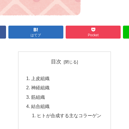
はてブ
Pocket
目次
上皮組織
神経組織
筋組織
結合組織
ヒトが合成する主なコラーゲン