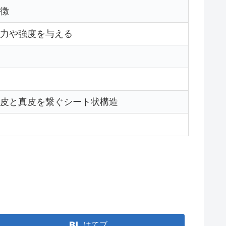
徴
力や強度を与える
皮と真皮を繋ぐシート状構造
はてブ