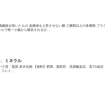
物繊維を除いたもの 血糖値を上昇させない糖 三糖類以上の多糖類 フ
ルで唯一小腸から吸収されるが...
ン、ミネラル
パク質・脂質 炭水化物 【過剰】肥満、脂肪肝、高尿酸血症、高TG血症 
フレイ...