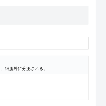
り、細胞外に分泌される。
。
。