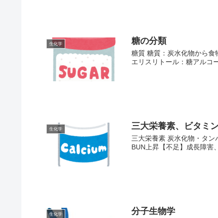
糖の分類
生化学
糖質 糖質：炭水化物から食
エリスリトール：糖アルコー
三大栄養素、ビタミ
生化学
三大栄養素 炭水化物・タン
BUN上昇【不足】成長障害、
分子生物学
生化学