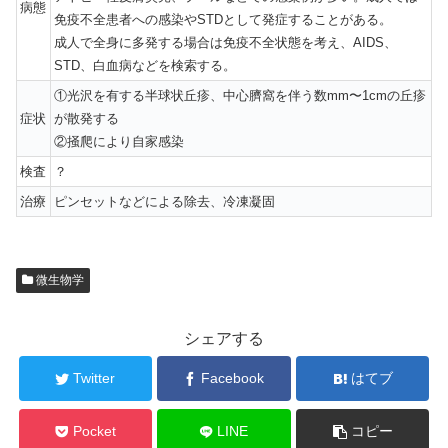
病態
免疫不全患者への感染やSTDとして発症することがある。
成人で全身に多発する場合は免疫不全状態を考え、AIDS、
STD、白血病などを検索する。
①光沢を有する半球状丘疹、中心臍窩を伴う数mm〜1cmの丘疹
症状
が散発する
②掻爬により自家感染
検査
？
治療
ピンセットなどによる除去、冷凍凝固
微生物学
シェアする
Twitter
Facebook
はてブ
Pocket
LINE
コピー