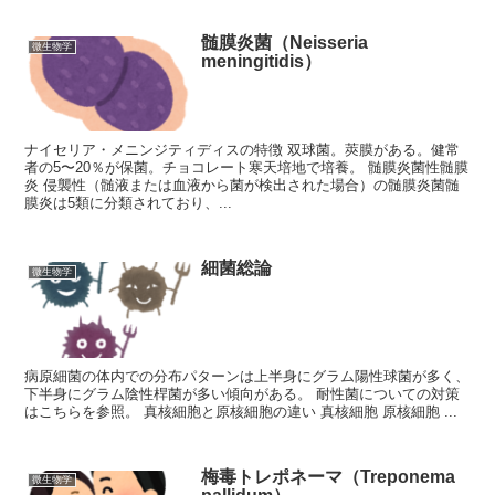
髄膜炎菌（Neisseria
微生物学
meningitidis）
ナイセリア・メニンジティディスの特徴 双球菌。莢膜がある。健常
者の5〜20％が保菌。チョコレート寒天培地で培養。 髄膜炎菌性髄膜
炎 侵襲性（髄液または血液から菌が検出された場合）の髄膜炎菌髄
膜炎は5類に分類されており、...
細菌総論
微生物学
病原細菌の体内での分布パターンは上半身にグラム陽性球菌が多く、
下半身にグラム陰性桿菌が多い傾向がある。 耐性菌についての対策
はこちらを参照。 真核細胞と原核細胞の違い 真核細胞 原核細胞 ...
梅毒トレポネーマ（Treponema
微生物学