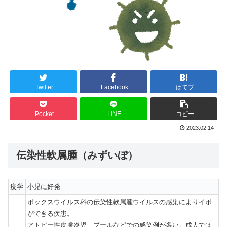
Twitter
Facebook
はてブ
Pocket
LINE
コピー
2023.02.14
伝染性軟属腫（みずいぼ）
疫学
小児に好発
ポックスウイルス科の伝染性軟属腫ウイルスの感染によりイボ
ができる疾患。
アトピー性皮膚炎児、プールなどでの感染例が多い。成人では