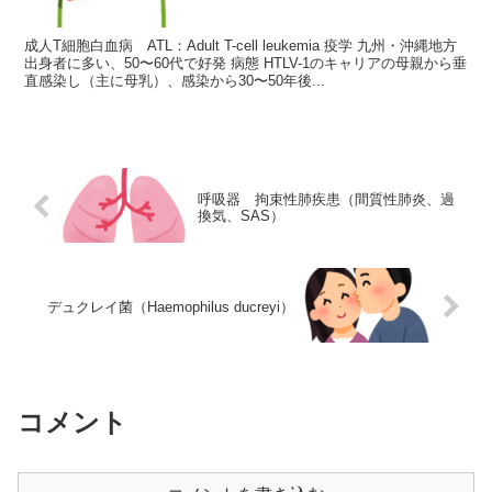
成人T細胞白血病 ATL：Adult T-cell leukemia 疫学 九州・沖縄地方
出身者に多い、50〜60代で好発 病態 HTLV-1のキャリアの母親から垂
直感染し（主に母乳）、感染から30〜50年後...
呼吸器 拘束性肺疾患（間質性肺炎、過
換気、SAS）
デュクレイ菌（Haemophilus ducreyi）
コメント