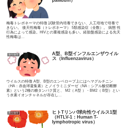
pallidum）
梅毒トレポネーマの特徴 試験管内培養できない、人工培地で培養で
きない。 後天性梅毒（トレポネーマ） 5類感染症（全数）。 病態 性
行為によって感染。HIVとの重複感染も多い。経胎盤感染による先天
性梅毒は...
A型、B型インフルエンザウイル
微生物学
ス（Influenzavirus）
ウイルスの特徴 A型、B型のエンベロープ上にはヘマグルチニン
（HA：赤血球凝集素）とノイラミニダーゼ（NA：シアル酸切断酵
素）という2種の糖タンパク質と、 M2（ A型 ）・BM2（ B型）とい
う水素イオンチャネルが存在し...
ヒトTリンパ球向性ウイルス1型
微生物学
（HTLV-1：Human T-
lymphotropic virus）