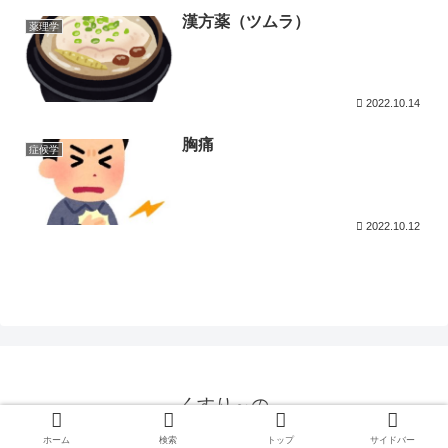
漢方薬（ツムラ）
薬理学
2022.10.14
胸痛
症候学
2022.10.12
くすり～の
© 2020 くすり～の.
ホーム
検索
トップ
サイドバー