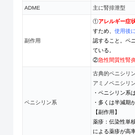
ADME
主に腎排泄型
①
アレルギー症
すため、
使用後
副作用
認すること。ペ
ている。
②
急性間質性腎
古典的ペニシリ
アミノペニシリ
・ペニシリン系
ペニシリン系
・多くは半減期が
【副作用】
薬疹：伝染性単
による薬疹が高