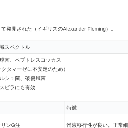
された（イギリスのAlexander Fleming）。
域スペクトル
球菌、ペプトレスコッカス
βラクタマーゼに不安定のため）
ルシュ菌、破傷風菌
スピラにも有効
特徴
シリンG注
髄液移行性が良い。正常