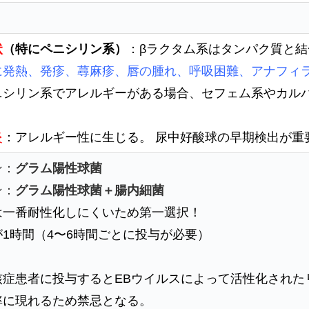
状
（特にペニシリン系）
：βラクタム系はタンパク質と
に発熱、発疹、蕁麻疹、唇の腫れ、呼吸困難、アナフィ
ニシリン系でアレルギーがある場合、セフェム系やカル
炎
：アレルギー性に生じる。 尿中好酸球の早期検出が重
ン：
グラム陽性球菌
ン：
グラム陽性球菌＋腸内細菌
は一番耐性化しにくいため第一選択！
1時間（4〜6時間ごとに投与が必要）
核症患者に投与するとEBウイルスによって活性化された
率に現れるため禁忌となる。