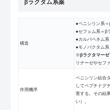
βラクタム系薬
●ペニシリン系＝
●セフェム系＝β
●カルバペネム系
構造
●モノバクタム系
※
βラクタマーゼ
リナーゼやセフ
ペニシリン結合
してペプチドグチ
作用機序
害する。その結
い）。