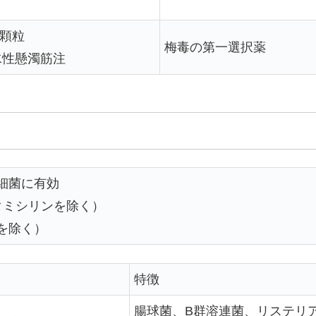
顆粒
梅毒の第一選択薬
水性懸濁筋注
細菌に有効
タミシリンを除く）
を除く）
特徴
腸球菌、B群溶連菌、リステリ