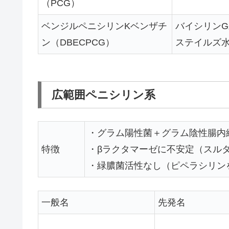
（PCG）
ベンジルペニシリンKベンザチ
バイシリンG
ン（DBECPCG）
ステイルズ
広範囲ペニシリン系
・グラム陽性菌＋グラム陰性腸内
特徴
・βラクタマーゼに不安定（スル
・緑膿菌活性なし（ピペラシリン
一般名
先発名