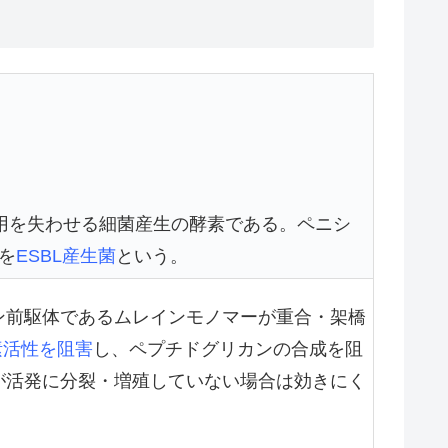
用を失わせる細菌産生の酵素である。ペニシ
を
ESBL産生菌
という。
ン前駆体であるムレインモノマーが重合・架橋
素活性を阻害
し、ペプチドグリカンの合成を阻
が活発に分裂・増殖していない場合は効きにく