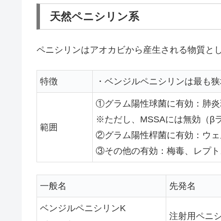
天然ペニシリン系
ペニシリンはアオカビから産生される物質として発見
特徴
・ベンジルペニシリンは最も狭
①グラム陽性球菌に有効：肺炎
※ただし、MSSAには無効（
範囲
②グラム陽性桿菌に有効：ウェ
③その他の有効：梅毒、レプト
一般名
先発名
ベンジルペニシリンK
注射用ペニ