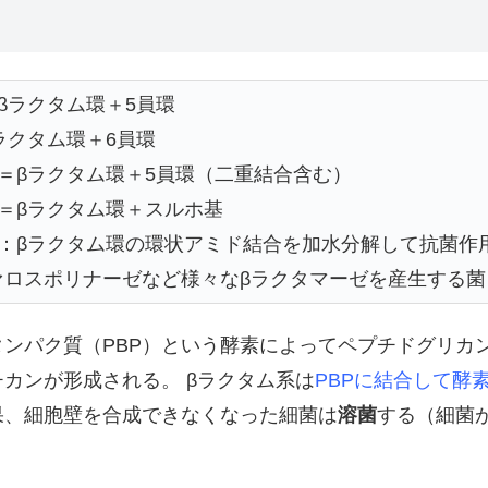
βラクタム環＋5員環
ラクタム環＋6員環
＝βラクタム環＋5員環（二重結合含む）
＝βラクタム環＋スルホ基
：βラクタム環の環状アミド結合を加水分解して抗菌作
ァロスポリナーゼなど様々なβラクタマーゼを産生する菌
タンパク質（PBP）という酵素によってペプチドグリカ
カンが形成される。 βラクタム系は
PBPに結合して酵
果、細胞壁を合成できなくなった細菌は
溶菌
する（細菌