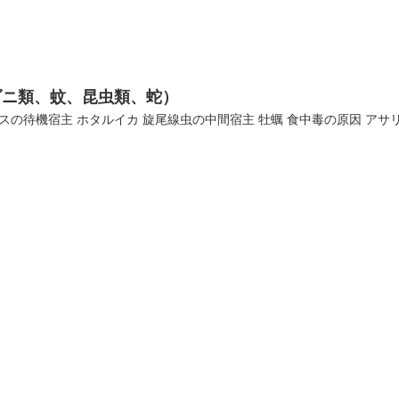
ダニ類、蚊、昆虫類、蛇）
スの待機宿主 ホタルイカ 旋尾線虫の中間宿主 牡蠣 食中毒の原因 アサリ 