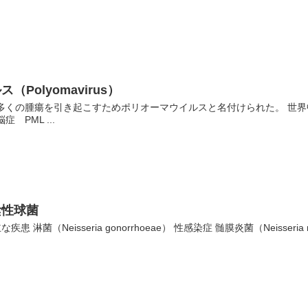
Polyomavirus）
と多くの腫瘍を引き起こすためポリオーマウイルスと名付けられた。 世
 PML ...
陰性球菌
菌（Neisseria gonorrhoeae） 性感染症 髄膜炎菌（Neisseria men