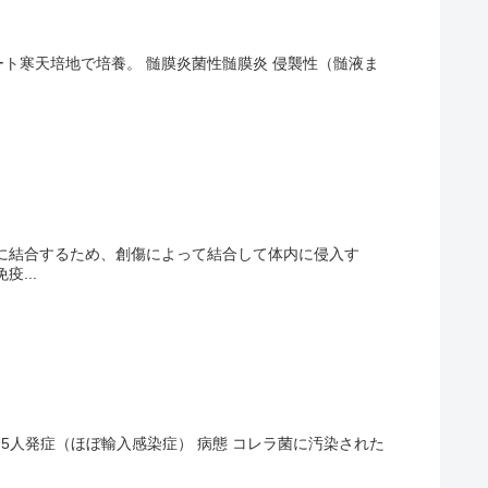
ート寒天培地で培養。 髄膜炎菌性髄膜炎 侵襲性（髄液ま
に結合するため、創傷によって結合して体内に侵入す
...
〜5人発症（ほぼ輸入感染症） 病態 コレラ菌に汚染された