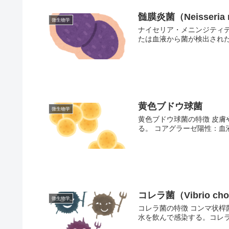
髄膜炎菌（Neisseria m
微生物学
ナイセリア・メニンジティデ
たは血液から菌が検出された
黄色ブドウ球菌
微生物学
黄色ブドウ球菌の特徴 皮
る。 コアグラーゼ陽性：血
コレラ菌（Vibrio cho
微生物学
コレラ菌の特徴 コンマ状桿
水を飲んで感染する。コレラ