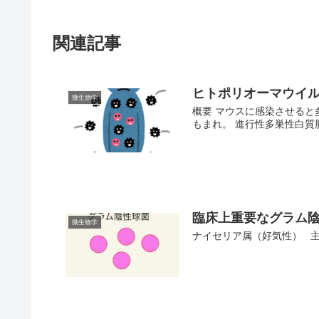
関連記事
ヒトポリオーマウイルス（
微生物学
概要 マウスに感染させる
もまれ。 進行性多巣性白質脳症
臨床上重要なグラム
微生物学
ナイセリア属（好気性） 主な疾患 淋