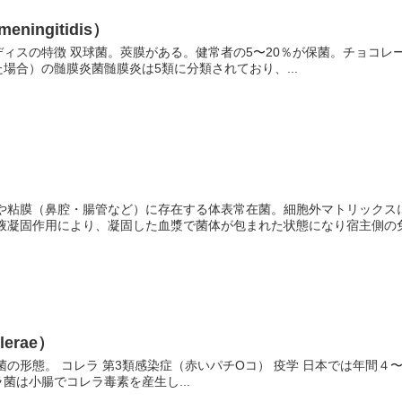
eningitidis）
ィスの特徴 双球菌。莢膜がある。健常者の5〜20％が保菌。チョコレ
場合）の髄膜炎菌髄膜炎は5類に分類されており、...
膚や粘膜（鼻腔・腸管など）に存在する体表常在菌。細胞外マトリックス
液凝固作用により、凝固した血漿で菌体が包まれた状態になり宿主側の免疫
lerae）
菌の形態。 コレラ 第3類感染症（赤いパチOコ） 疫学 日本では年間４
菌は小腸でコレラ毒素を産生し...