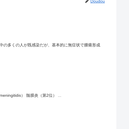
Doudou
界中の多くの人が既感染だが、基本的に無症状で腫瘍形成
ingitidis） 髄膜炎（第2位） ...