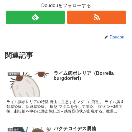
Doudouをフォローする
Doudou
関連記事
ライム病ボレリア（Borrelia
微生物学
burgdorferi）
ライム病ボレリアの特徴 野山に生息するマダニに寄生。 ライム病 4
類感染症。新興感染症。 病態 マダニを介して感染。 症状 1〜3週間
後、刺咬部を中心に遊走性紅斑＋感冒様症状が出現する。数週...
バクテロイデス属菌
微生物学