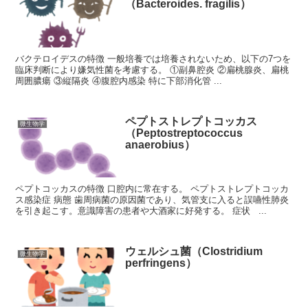
（Bacteroides. fragilis）
バクテロイデスの特徴 一般培養では培養されないため、以下の7つを
臨床判断により嫌気性菌を考慮する。 ①副鼻腔炎 ②扁桃腺炎、扁桃
周囲膿瘍 ③縦隔炎 ④腹腔内感染 特に下部消化管 ...
ペプトストレプトコッカス
微生物学
（Peptostreptococcus
anaerobius）
ペプトコッカスの特徴 口腔内に常在する。 ペプトストレプトコッカ
ス感染症 病態 歯周病菌の原因菌であり、気管支に入ると誤嚥性肺炎
を引き起こす。意識障害の患者や大酒家に好発する。 症状 ...
ウェルシュ菌（Clostridium
微生物学
perfringens）