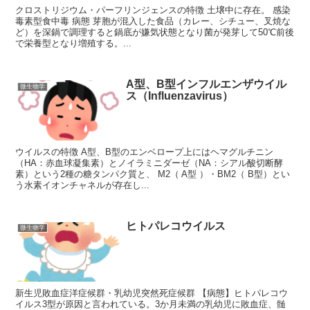
クロストリジウム・パーフリンジェンスの特徴 土壌中に存在。 感染
毒素型食中毒 病態 芽胞が混入した食品（カレー、シチュー、叉焼な
ど）を深鍋で調理すると鍋底が嫌気状態となり菌が発芽して50℃前後
で栄養型となり増殖する。...
A型、B型インフルエンザウイル
微生物学
ス（Influenzavirus）
ウイルスの特徴 A型、B型のエンベロープ上にはヘマグルチニン
（HA：赤血球凝集素）とノイラミニダーゼ（NA：シアル酸切断酵
素）という2種の糖タンパク質と、 M2（ A型 ）・BM2（ B型）とい
う水素イオンチャネルが存在し...
ヒトパレコウイルス
微生物学
新生児敗血症洋症候群・乳幼児突然死症候群 【病態】ヒトパレコウ
イルス3型が原因と言われている。3か月未満の乳幼児に敗血症、髄