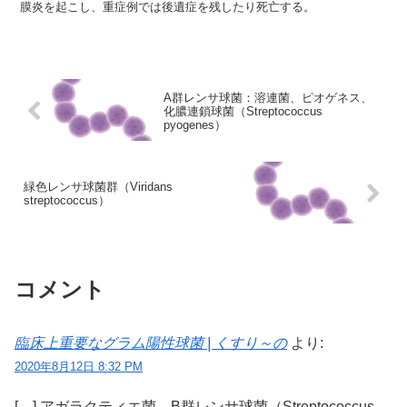
膜炎を起こし、重症例では後遺症を残したり死亡する。
A群レンサ球菌：溶連菌、ピオゲネス、
化膿連鎖球菌（Streptococcus
pyogenes）
緑色レンサ球菌群（Viridans
streptococcus）
コメント
臨床上重要なグラム陽性球菌 | くすり～の
より:
2020年8月12日 8:32 PM
[…] アガラクティエ菌、B群レンサ球菌（Streptococcus