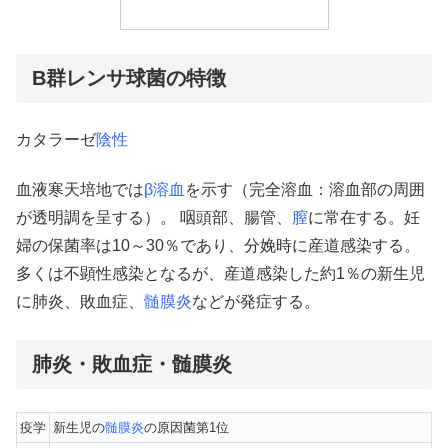
B群レンサ球菌の特徴
カタラーゼ
陰性
血液寒天培地では
β溶血
を示す（完全溶血：溶血部の周囲
が透明調を呈する）。 咽頭部、腸管、
膣
に常在する。妊
婦の保菌率は10～30％であり、分娩時に産道感染する。
多くは不顕性感染となるが、産道感染した約1％の新生児
に肺炎、敗血症、
髄膜炎
などが発症する。
肺炎・敗血症・髄膜炎
疫学
新生児の
髄膜炎
の原因菌第1位