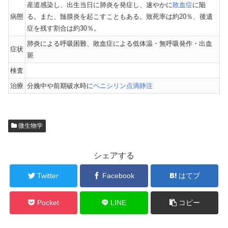
産道感染し、出生当日に肺炎を発症し、速やかに
敗血症
に陥
病態
る。また、髄膜炎を起こすこともある。致死率は約20％、後遺
症を残す割合は約30％。
肺炎による呼吸困難、敗血症による低体温・無呼吸発作・出血
症状
斑
検査
治療
分娩中や前期破水時に
ペニシリン点滴静注
微生物学
シェアする
Twitter
Facebook
はてブ
Pocket
LINE
コピー