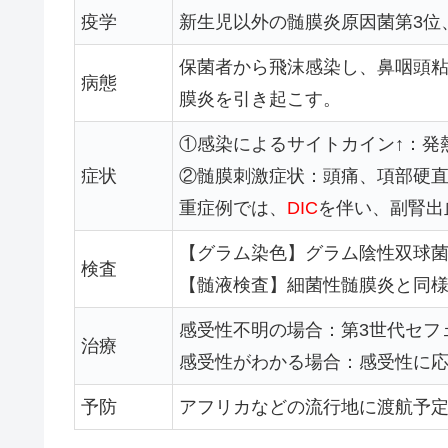
疫学
新生児以外の髄膜炎原因菌第3位
保菌者から飛沫感染し、鼻咽頭粘
病態
膜炎を引き起こす。
①感染によるサイトカイン↑：発
症状
②髄膜刺激症状：頭痛、項部硬
重症例では、
DIC
を伴い、副腎出血に
【グラム染色】グラム陰性双球
検査
【髄液検査】細菌性髄膜炎と同
感受性不明の場合：第3世代セフ
治療
感受性がわかる場合：感受性に
予防
アフリカなどの流行地に渡航予