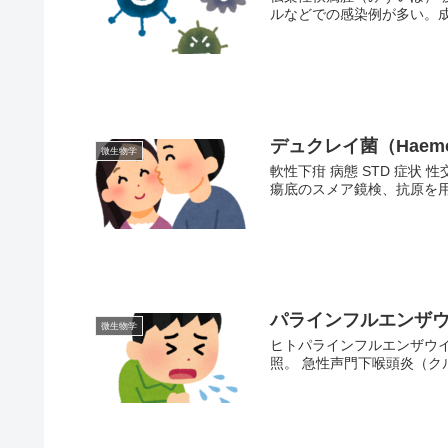
ルなどでの感染例が多い。成
デュクレイ菌（Haemoph
微生物学
軟性下疳 病態 STD 症状
瘍底のスメア鏡検、抗原を用
パラインフルエンザ
微生物学
ヒトパラインフルエンザウイ
照。 急性声門下喉頭炎（クル