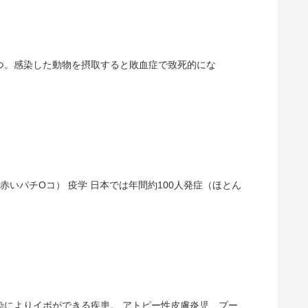
染症の1つ。感染した動物を摂取すると敗血症で致死的にな
赤いパチOコ） 疫学 日本では年間約100人発症（ほとん
感染によりイボができる疾患。 アトピー性皮膚炎児、プー