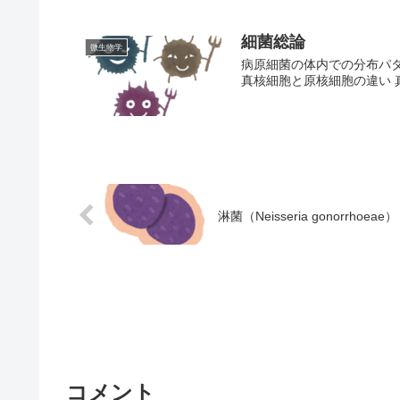
細菌総論
微生物学
病原細菌の体内での分布パ
真核細胞と原核細胞の違い 真核
淋菌（Neisseria gonorrhoeae）
コメント