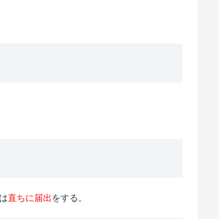
は
直ちに届出
をする。