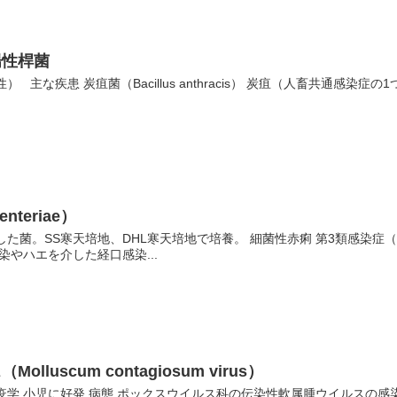
陽性桿菌
 主な疾患 炭疽菌（Bacillus anthracis） 炭疽（人畜共通感
enteriae）
した菌。SS寒天培地、DHL寒天培地で培養。 細菌性赤痢 第3類感染症（
染やハエを介した経口感染...
luscum contagiosum virus）
疫学 小児に好発 病態 ポックスウイルス科の伝染性軟属腫ウイルスの