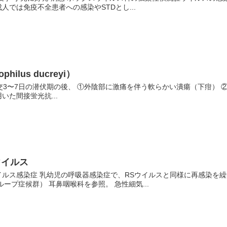
人では免疫不全患者への感染やSTDとし...
ilus ducreyi）
 性交3〜7日の潜伏期の後、 ①外陰部に激痛を伴う軟らかい潰瘍（下疳） 
いた間接蛍光抗...
ウイルス
ルス感染症 乳幼児の呼吸器感染症で、RSウイルスと同様に再感染を繰
ープ症候群） 耳鼻咽喉科を参照。 急性細気...