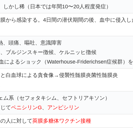
、しかし稀（日本では年間10〜20人程度発症）
膜から感染する。4日間の潜伏期間の後、血中に侵入し
熱、頭痛、嘔吐、意識障害
直、ブルジンスキー徴候、ケルニッヒ徴候
よるショック（Waterhouse-Friderichsen症候群
菌と白血球による貪食像→侵襲性髄膜炎菌性髄膜炎
様
ェム系（セフォタキシム、セフトリアキソン）
応じて
ペニシリンG
、
アンピシリン
定の人に対して
莢膜多糖体ワクチン接種