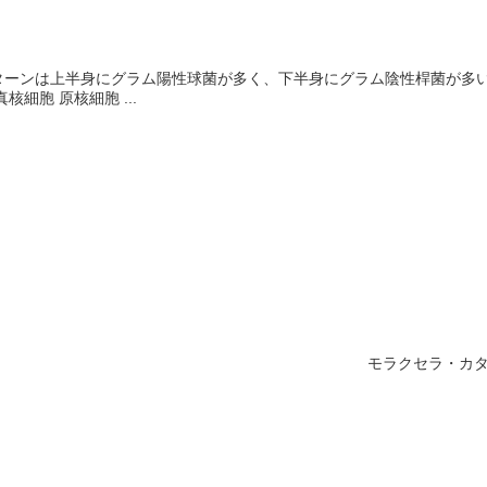
ターンは上半身にグラム陽性球菌が多く、下半身にグラム陰性桿菌が多い
細胞 原核細胞 ...
モラクセラ・カタラリス