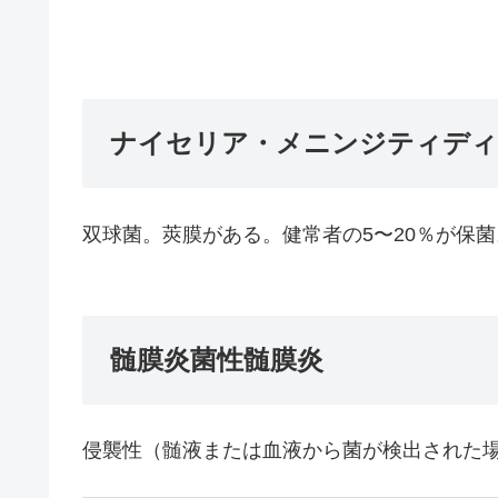
ナイセリア・メニンジティディ
双球菌。莢膜がある。健常者の5〜20％が保
髄膜炎菌性髄膜炎
侵襲性（髄液または血液から菌が検出された