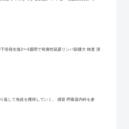
②下疳発生後2〜3週間で有痛性鼠蹊リンパ節腫大 検査 潰
り返して免疫を獲得していく。 感冒 呼吸器内科を参