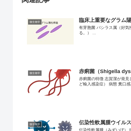
臨床上重要なグラム
微生物学
有芽胞菌 バシラス属（好気性）
る。） ...
赤痢菌（Shigella dys
微生物学
赤痢菌の特徴 志賀潔が発見
ど輸入感染症） 病態 糞口感
伝染性軟属腫ウイルス（Mol
微生物学
伝染性軟属腫（みずいぼ） 