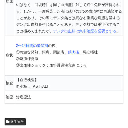
病態
いはなく、回復時には同じ血清型に対して終生免疫が獲得され
る。しかし、一度感染した者は残りの3つの血清型に再感染する
ことがあり、その際にデング熱とは異なる重篤な病態を呈する
デング出血熱を生じることがある。デング熱では重症化するこ
とは極めてまれだが、
デング出血熱は集中治療を必要とする
。
2〜14日間の潜伏期
の後、
①急激な発熱、頭痛、関節痛、
筋肉痛
、悪心嘔吐
症状
②麻疹様発疹
③出血性ショック：血管透過性亢進による
【血液検査】
検査
血小板↓、AST↑ALT↑
治療
対症療法
微生物学