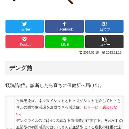
Twitter
Facebook
はてブ
Pocket
LINE
コピー
2024.01.18
2023.12.18
デング熱
4類感染症。診断したら直ちに保健所へ届け出。
再興感染症。ネッタイシマカとヒトスジシマカを介してヒトと
サルの間で生活環を形成できる感染症。
ヒトーヒト感染しな
い
。
デングウイルスには4つの異なる血清型が存在する。それぞれの
血清型の初回感染では、ほとんど血清型による症状の軽重の違