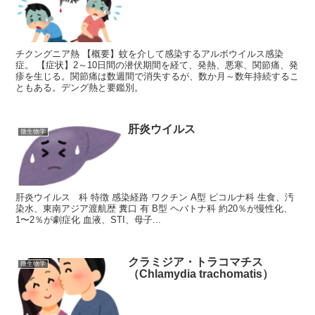
チクングニア熱 【概要】蚊を介して感染するアルボウイルス感染
症。 【症状】2～10日間の潜伏期間を経て、発熱、悪寒、関節痛、発
疹を生じる。関節痛は数週間で消失するが、数か月～数年持続するこ
ともある。デング熱と要鑑別。
肝炎ウイルス
微生物学
肝炎ウイルス 科 特徴 感染経路 ワクチン A型 ピコルナ科 生食、汚
染水、東南アジア渡航歴 糞口 有 B型 ヘバトナ科 約20％が慢性化、
1〜2％が劇症化 血液、STI、母子...
クラミジア・トラコマチス
微生物学
（Chlamydia trachomatis）