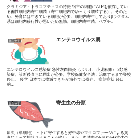
クラミジア・トラコマティスの特徴 宿主の細胞にATPを依存してい
る偏性細胞内寄生細菌（寄生細胞内でゆっくり増殖する）。そのた
め、発育には生きている細胞が必要、細胞内寄生しておりβラクタム
系は細胞内移行性が悪いため無効。細胞内寄生菌。ペプチ...
エンテロウイルス属
微生物学
エンテロウイルス感染症 急性灰白髄炎（ポリオ、小児麻痺） 2類感
染症。診断後直ちに届出が必要。学校保健安全法：治癒するまで登校
停止。 疫学 日本では撲滅できたが海外では残存。 病態症状 経口
的...
寄生虫の分類
微生物学
原虫（単細胞） ヒトに寄生すると好中球やマクロファージによる貪
食によって排除されることが多い。また、血清中のIgMやIgG抗体の