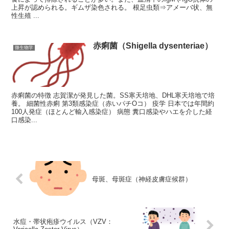
上昇が認められる。ギムザ染色される。 根足虫類⇒アメーバ状、無
性生殖 ...
赤痢菌（Shigella dysenteriae）
微生物学
赤痢菌の特徴 志賀潔が発見した菌。SS寒天培地、DHL寒天培地で培
養。 細菌性赤痢 第3類感染症（赤いパチOコ） 疫学 日本では年間約
100人発症（ほとんど輸入感染症） 病態 糞口感染やハエを介した経
口感染...
母斑、母斑症（神経皮膚症候群）
水痘・帯状疱疹ウイルス（VZV：