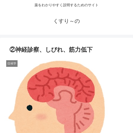
薬をわかりやすく説明するためのサイト
くすり～の
②神経診察、しびれ、筋力低下
症候学