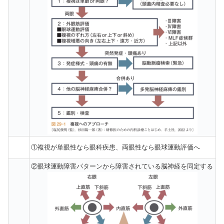
①複視が単眼性なら眼科疾患、両眼性なら眼球運動評価へ
②眼球運動障害パターンから障害されている脳神経を同定する