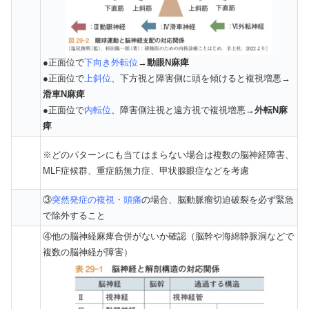
●正面位で
下向き外転位
→
動眼N麻痺
●正面位で
上斜位
、下方視と障害側に頭を傾けると複視増悪→
滑車N麻痺
●正面位で
内転位
、障害側注視と遠方視で複視増悪→
外転N麻
痺
※どのパターンにも当てはまらない場合は複数の脳神経障害、
MLF症候群、重症筋無力症、甲状腺眼症などを考慮
③
突然発症の複視・頭痛
の場合、脳動脈瘤切迫破裂を必ず緊急
で除外すること
④他の脳神経麻痺合併がないか確認（脳幹や海綿静脈洞などで
複数の脳神経が障害）