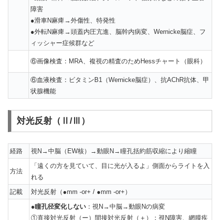
障害
●滑車N麻痺→外傷性、特発性
●外転N麻痺→頭蓋内圧亢進、脳幹内病変、Wernicke脳症、フ
ィッシャー症候群など
⑥画像検査：MRA、複視の精査のためHessチャート（眼科）
⑥血液検査：ビタミンB1（Wernicke脳症）、抗AChR抗体、甲
状腺機能
対光反射（Ⅱ/Ⅲ）
経路
視N→中脳（EW核）→動眼N→瞳孔括約筋収縮により縮瞳
「遠くの方を見ていて、目に光が入るよ」側面からライトを入
方法
れる
記載
対光反射（●mm -or+ / ●mm -or+）
●
瞳孔径変化しない
：視N→中脳→動眼Nの病変
①直接対光反射（ー）間接対光反射（＋）：視N障害、網膜疾