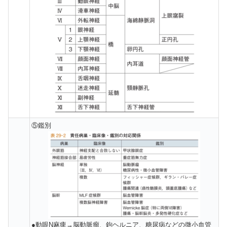
⑤鑑別
●動眼N麻痺→脳動脈瘤、鉤ヘルニア、糖尿病などの微小血管