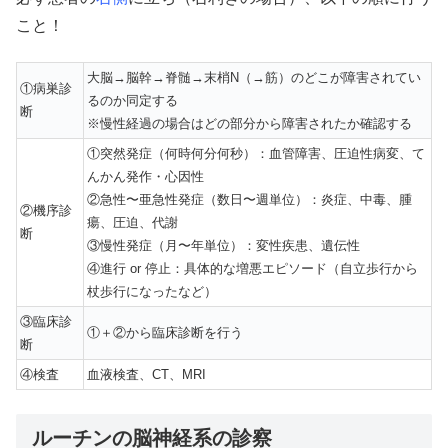
こと！
大脳→脳幹→脊髄→末梢N（→筋）のどこが障害されてい
①病巣診
るのか同定する
断
※慢性経過の場合はどの部分から障害されたか確認する
①突然発症（何時何分何秒）：血管障害、圧迫性病変、て
んかん発作・心因性
②急性〜亜急性発症（数日〜週単位）：炎症、中毒、腫
②機序診
瘍、圧迫、代謝
断
③慢性発症（月〜年単位）：変性疾患、遺伝性
④進行 or 停止：具体的な増悪エピソード（自立歩行から
杖歩行になったなど）
③臨床診
①＋②から臨床診断を行う
断
④検査
血液検査、CT、MRI
ルーチンの脳神経系の診察