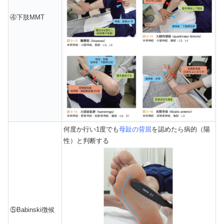
④下肢MMT
何度か行い1度でも
母趾の背屈
を認めたら病的（陽
性）と判断する
⑤Babinski徴候