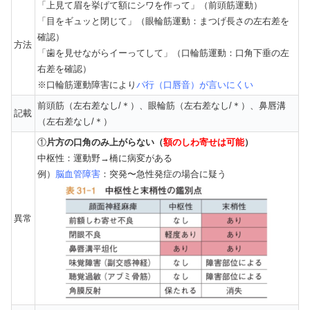
「上見て眉を挙げて額にシワを作って」（前頭筋運動）
「目をギュッと閉じて」（眼輪筋運動：まつげ長さの左右差を
確認）
方法
「歯を見せながらイーってして」（口輪筋運動：口角下垂の左
右差を確認）
※口輪筋運動障害により
パ行（口唇音）が言いにくい
前頭筋（左右差なし/＊）、眼輪筋（左右差なし/＊）、鼻唇溝
記載
（左右差なし/＊）
①
片方の口角のみ上がらない（
額のしわ寄せは可能
）
中枢性：運動野→橋に病変がある
例）
脳血管障害
：突発〜急性発症の場合に疑う
異常