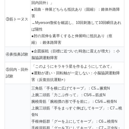
回内回外）」
●屈曲・伸展どちらも抵抗あり（固縮）：錐体外路障
害
③筋トーヌス
→Myerson徴候を確認し、10回刺激して10回瞬目あれ
ば陽性
●肘の屈伸を素早くすると伸展時に抵抗あり（痙
縮）：錐体路障害
●企図振戦（目標に近づいた時急に震えが増大）：小
④鼻指鼻試験
脳協調運動障害
「このようにキラキラ星を作るようにしてみて」
⑤回内・回外
●運動が遅い・回転軸が一定しない：小脳協調運動障
試験
害（反復拮抗運動×）
三角筋「手を横に広げてキープ」：C5→腋窩N
上腕二頭筋「力こぶ作って」：C5/6→筋皮N
腕橈骨筋「腕相撲の形で手を前に」：C5/6→橈骨N
上腕三頭筋「手をまっすぐ伸ばしてキープ」：C7→橈
骨N
手根伸筋群「グーを上にしてキープ」：C6→橈骨N
手根屈筋群「グーを下にしてキープ」：C7→正中N・