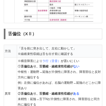
舌偏位（XⅡ）
「舌を前に突き出して、左右に動かして」
方法
※線維束性収縮は舌を出す前に確認する
※構音障害により
ラ行（舌音）
が言いにくい
①
舌偏位あり、舌萎縮・線維束性収縮が
ない
中枢性：運動野→延髄が片側性に障害され、障害部位と反対
方向に偏位する
例）左側に偏位があれば、右脳の運動野→延髄のどこかに障
害あり
異常
②
舌偏位あり、舌萎縮・線維束性収縮が
ある
末梢性：延髄→舌下Nが片側性に障害され、障害部位と同方
向に偏位する