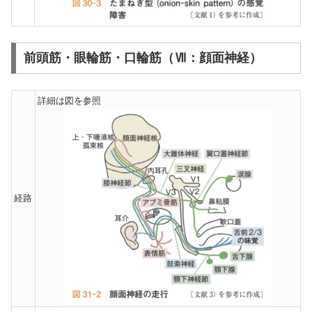
前頭筋・眼輪筋・口輪筋（Ⅶ：顔面神経）
詳細は図を参照
経路