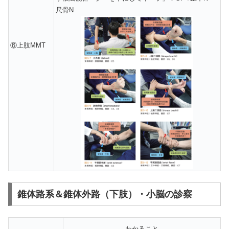
尺骨N
⑥上肢MMT
錐体路系＆錐体外路（下肢）・小脳の診察
わかること