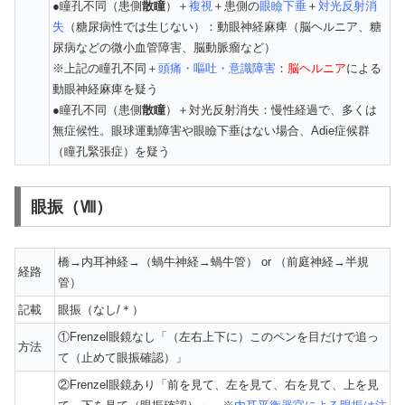
●瞳孔不同（患側
散瞳
）＋
複視
＋患側の
眼瞼下垂
＋
対光反射消
失
（糖尿病性では生じない）：動眼神経麻痺（脳ヘルニア、糖
尿病などの微小血管障害、脳動脈瘤など）
※上記の瞳孔不同＋
頭痛・嘔吐・意識障害
：
脳ヘルニア
による
動眼神経麻痺を疑う
●瞳孔不同（患側
散瞳
）＋対光反射消失：慢性経過で、多くは
無症候性。眼球運動障害や眼瞼下垂はない場合、Adie症候群
（瞳孔緊張症）を疑う
眼振（Ⅷ）
橋→内耳神経→（蝸牛神経→蝸牛管） or （前庭神経→半規
経路
管）
記載
眼振（なし/＊）
①Frenzel眼鏡なし「（左右上下に）このペンを目だけで追っ
方法
て（止めて眼振確認）」
②Frenzel眼鏡あり「前を見て、左を見て、右を見て、上を見