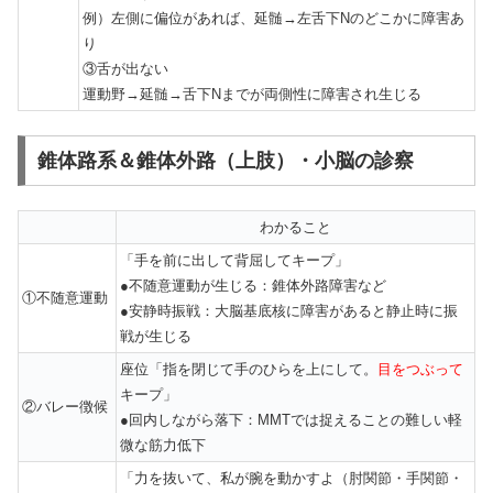
例）左側に偏位があれば、延髄→左舌下Nのどこかに障害あ
り
③舌が出ない
運動野→延髄→舌下Nまでが両側性に障害され生じる
錐体路系＆錐体外路（上肢）・小脳の診察
わかること
「手を前に出して背屈してキープ」
●不随意運動が生じる：錐体外路障害など
①不随意運動
●安静時振戦：大脳基底核に障害があると静止時に振
戦が生じる
座位「指を閉じて手のひらを上にして。
目をつぶって
キープ」
②バレー徴候
●回内しながら落下：MMTでは捉えることの難しい軽
微な筋力低下
「力を抜いて、私が腕を動かすよ（肘関節・手関節・