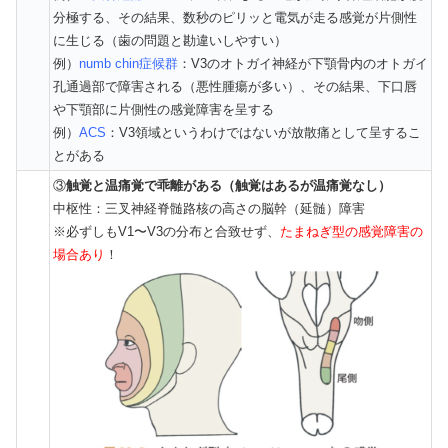
分極する、その結果、数秒のピリッと電気が走る感覚が片側性
に生じる（歯の問題と勘違いしやすい）
例）
numb chin症候群
：V3のオトガイ神経が下顎骨内のオトガイ
孔通過部で障害される（悪性腫瘍が多い）、その結果、下口唇
や下顎部に片側性の感覚障害を呈する
例）
ACS
：V3領域というわけではないが放散痛として呈するこ
とがある
③
触覚と温痛覚で乖離がある（触覚はあるが温痛覚なし）
中枢性：三叉神経脊髄路核の高さの脳幹（延髄）障害
※必ずしもV1〜V3の分布と合致せず、
たまねぎ型の感覚障害の
場合あり
！