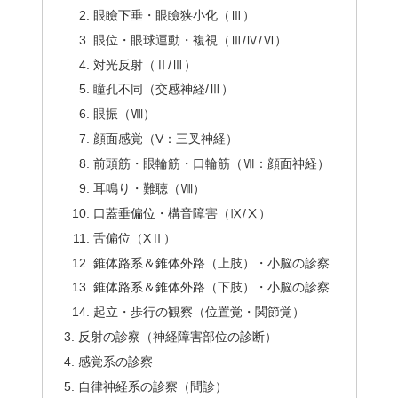
眼瞼下垂・眼瞼狭小化（Ⅲ）
眼位・眼球運動・複視（Ⅲ/Ⅳ/Ⅵ）
対光反射（Ⅱ/Ⅲ）
瞳孔不同（交感神経/Ⅲ）
眼振（Ⅷ）
顔面感覚（V：三叉神経）
前頭筋・眼輪筋・口輪筋（Ⅶ：顔面神経）
耳鳴り・難聴（Ⅷ）
口蓋垂偏位・構音障害（Ⅸ/Ⅹ）
舌偏位（XⅡ）
錐体路系＆錐体外路（上肢）・小脳の診察
錐体路系＆錐体外路（下肢）・小脳の診察
起立・歩行の観察（位置覚・関節覚）
反射の診察（神経障害部位の診断）
感覚系の診察
自律神経系の診察（問診）