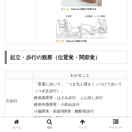
起立・歩行の観察（位置覚・関節覚）
わかること
「普通に歩いて」「つま先と踵をくっつけて歩いて
（つぎ足歩行）」
錐体路障害：はさみ歩行、ぶん回し歩行
①歩行
錐体外路障害：小刻み歩行
小脳障害・前庭N障害：酩酊様歩行
腓骨N麻痺：鶏歩
②Romberg試
「足を揃えて、目を閉じて」
ホーム
検索
トップ
サイドバー