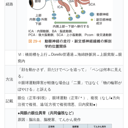
経路
Ⅵ：橋前槽を上行→Dorello管通過→海綿静脈洞→上眼窩裂→眼
窩内
「顔を動かさず、目だけでペンを追って」「ペンは何本に見え
る」
方法
※眼球運動障害が軽微な場合は「二重」ではなく「物の輪郭が
ぼやける」と訴える
眼位（正常/斜視）、眼球運動（正常/＊）、複視（なし/●方向
記載
注視で複視、遠/近方視で複視増悪、日内変動●）
●両眼の眼位異常（共同偏視など）
原因：脳出血、脳梗塞、てんかん発作