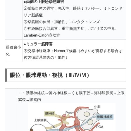
●両側の上眼瞼挙筋障害
②挙筋自体の異常：先天性、眼筋ミオパチー、ミトコンド
リア脳筋症
③挙筋腱の伸展：加齢性、コンタクトレンズ
④神経筋接合部異常：重症筋無力症、ボツリヌス中毒、
Lambert-Eaton症候群
●ミュラー筋障害
眼瞼狭小
⑤交感神経麻痺：Horner症候群（めまいが併存する場合は
化
後方循環系障害の可能性）
眼位・眼球運動・複視（Ⅲ/Ⅳ/Ⅵ）
Ⅲ：動眼神経核→髄内神経根→くも膜下腔→海綿静脈洞→上眼
窩裂→眼窩内