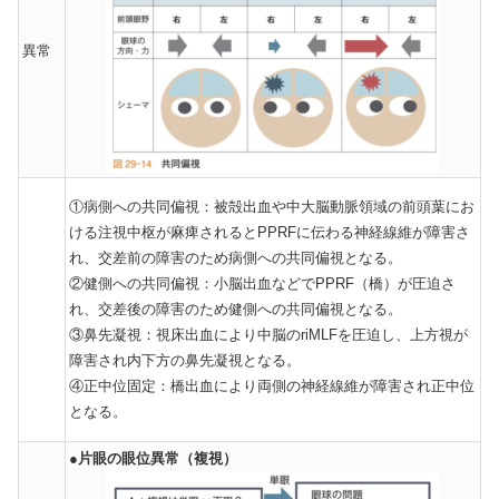
異常
①病側への共同偏視：被殻出血や中大脳動脈領域の前頭葉にお
ける注視中枢が麻痺されるとPPRFに伝わる神経線維が障害さ
れ、交差前の障害のため病側への共同偏視となる。
②健側への共同偏視：小脳出血などでPPRF（橋）が圧迫さ
れ、交差後の障害のため健側への共同偏視となる。
③鼻先凝視：視床出血により中脳のriMLFを圧迫し、上方視が
障害され内下方の鼻先凝視となる。
④正中位固定：橋出血により両側の神経線維が障害され正中位
となる。
●
片眼の眼位異常（複視）