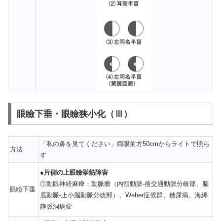
眼瞼下垂・眼瞼狭小化（Ⅲ）
「私の鼻を見てください」両眼前方50cmからライトで照ら
方法
す
●
片側の上眼瞼挙筋障害
①動眼神経麻痺：動脈瘤（内頸動脈-後交通動脈分岐部、脳
眼瞼下垂
底動脈-上小脳動脈分岐部）、Weber症候群、糖尿病、海綿
静脈洞病変