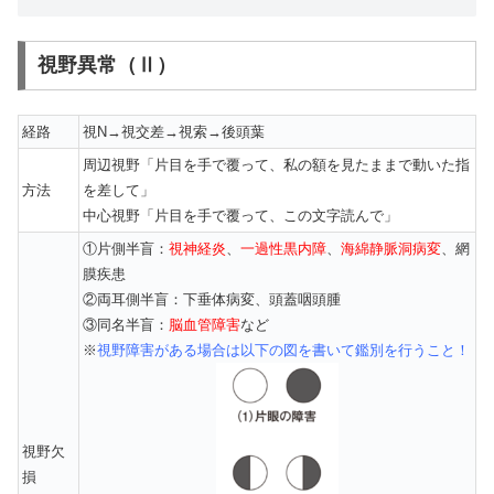
視野異常（Ⅱ）
経路
視N→視交差→視索→後頭葉
周辺視野「片目を手で覆って、私の額を見たままで動いた指
方法
を差して」
中心視野「片目を手で覆って、この文字読んで」
①片側半盲：
視神経炎
、
一過性黒内障
、
海綿静脈洞病変
、網
膜疾患
②両耳側半盲：下垂体病変、頭蓋咽頭腫
③同名半盲：
脳血管障害
など
※
視野障害がある場合は以下の図を書いて鑑別を行うこと！
視野欠
損