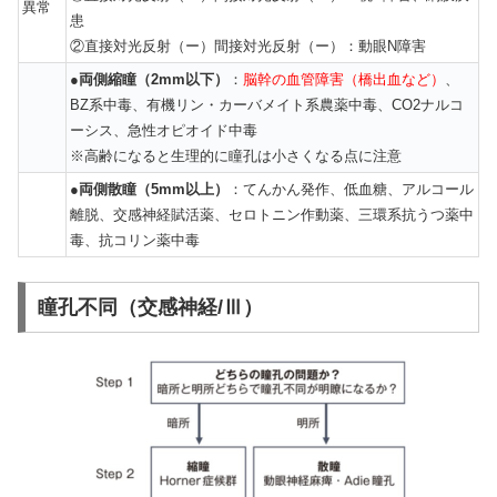
異常
患
②直接対光反射（ー）間接対光反射（ー）：動眼N障害
●
両側縮瞳（2mm以下）
：
脳幹の血管障害（橋出血など）
、
BZ系中毒、有機リン・カーバメイト系農薬中毒、CO2ナルコ
ーシス、急性オピオイド中毒
※高齢になると生理的に瞳孔は小さくなる点に注意
●
両側散瞳（5mm以上）
：てんかん発作、低血糖、アルコール
離脱、交感神経賦活薬、セロトニン作動薬、三環系抗うつ薬中
毒、抗コリン薬中毒
瞳孔不同（交感神経/Ⅲ）