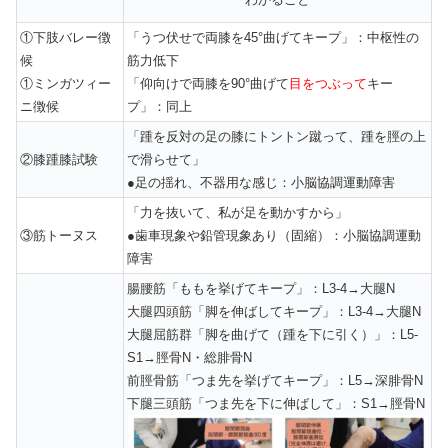
①下肢バレー徴
「うつ伏せで両膝を45°曲げてキープ」：中枢性の
候
筋力低下
①ミンガツィー
「仰向けで両膝を90°曲げて
目をつぶって
キー
ニ徴候
プ」：同上
「踵を反対の足の膝にトントン蹴って、踵を脛の上
②膝踵膝試験
で滑らせて」
●足の揺れ、不器用な感じ：小脳協調運動障害
「力を抜いて、私が足を動かすから」
③筋トーヌス
●歯車現象や鉛管現象あり（固縮）：小脳協調運動
障害
腸腰筋「ももを挙げてキープ」：L3-4→大腿N
大腿四頭筋「脚を伸ばしてキープ」：L3-4→大腿N
大腿屈筋群「脚を曲げて（踵を下に引く）」：L5-
S1→脛骨N・総腓骨N
前脛骨筋「つま先を挙げてキープ」：L5→深腓骨N
下腿三頭筋「つま先を下に伸ばして」：S1→脛骨N