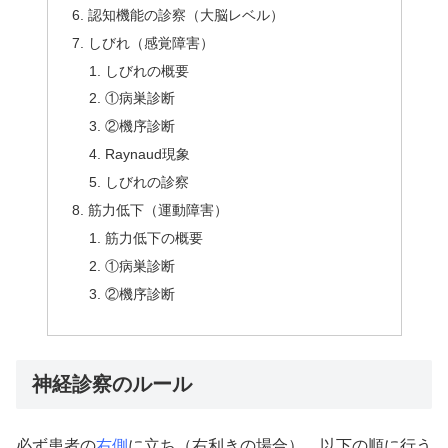
認知機能の診察（大脳レベル）
しびれ（感覚障害）
しびれの概要
①病巣診断
②機序診断
Raynaud現象
しびれの診察
筋力低下（運動障害）
筋力低下の概要
①病巣診断
②機序診断
神経診察のルール
必ず患者の
右側
に立ち（右利きの場合）、以下の順に行う