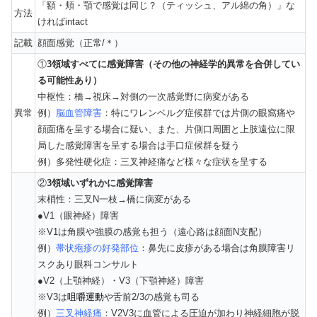
「額・頬・顎で感覚は同じ？（ティッシュ、アル綿の角）」な
方法
ければintact
記載
顔面感覚（正常/＊）
①
3領域すべてに感覚障害（その他の神経学的異常を合併してい
る可能性あり）
中枢性：橋→視床→対側の一次感覚野に病変がある
異常
例）
脳血管障害
：特にワレンベルグ症候群では片側の眼窩痛や
顔面痛を呈する場合に疑い、また、片側口周囲と上肢遠位に限
局した感覚障害を呈する場合は手口症候群を疑う
例）多発性硬化症：三叉神経痛など様々な症状を呈する
②
3領域いずれかに感覚障害
末梢性：三叉N一枝→橋に病変がある
●V1（眼神経）障害
※V1は角膜や強膜の感覚も担う（遠心路は顔面N支配）
例）
帯状疱疹の好発部位
：鼻先に皮疹がある場合は角膜障害リ
スクあり眼科コンサルト
●V2（上顎神経）・V3（下顎神経）障害
※V3は
咀嚼運動
や舌前2/3の感覚も司る
例）
三叉神経痛
：V2V3に血管による圧迫が加わり神経細胞が脱