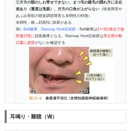
②
片方の額のしわ寄せできない、まつ毛の睫毛の隠れ方に左右
差あり（重度は兎眼）、片方の口角が上がらない
（味覚障害や
あぶみ骨筋の聴覚調節障害も末梢性の特徴）
末梢性：橋→顔面Nに病変がある
例）
Bell麻痺
、
Ramsay Hunt症候群
：Bell麻痺は
1〜3日単位で急
性進行性に
顔面麻痺となる、Ramsay Hunt症候群は
耳介部や軟
口蓋に皮疹
がないか確認する
耳鳴り・難聴（Ⅷ）