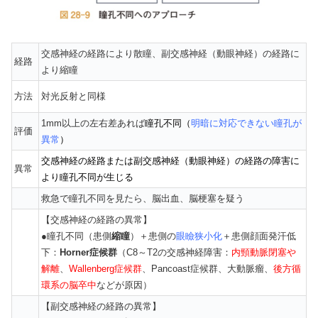
交感神経の経路により散瞳、副交感神経（動眼神経）の経路に
経路
より縮瞳
方法
対光反射と同様
1mm以上の左右差あれば
瞳孔不同（
明暗に対応できない瞳孔が
評価
異常
）
交感神経の経路または副交感神経（動眼神経）の経路の障害に
異常
より瞳孔不同が生じる
救急で瞳孔不同を見たら、脳出血、脳梗塞を疑う
【交感神経の経路の異常】
●瞳孔不同（患側
縮瞳
）＋患側の
眼瞼狭小化
＋患側顔面発汗低
下：
Horner症候群
（C8～T2の交感神経障害：
内頸動脈閉塞や
解離
、
Wallenberg症候群
、Pancoast症候群、大動脈瘤、
後方循
環系の脳卒中
などが原因）
【副交感神経の経路の異常】