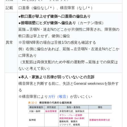
記載
口蓋垂（偏位なし/＊）、構音障害（なし/＊）
●
軟口蓋が挙上せず健側へ口蓋垂の偏位あり
●後咽頭壁にヒダが健側へ偏位あり
（カーテン徴候）
延髄→舌咽N・迷走Nのどこかが片側性に障害され、障害側の
軟口蓋は挙上せず、健側に偏位
異常
※舌咽N障害の場合は舌後1/3の感覚も確認する
例）右側に偏位があれば、延髄→左舌咽N・左迷走Nのどこか
に障害あり
（支配筋は両側支配のため中枢の運動野→延髄までの病変は
ないと考えて良い）
●
本人・家族より呂律が回っていないとの主訴
構音障害と判断する前に、失語とGeneral weeknessを除外す
る
※構音障害により
ガ行（喉音）
が言いにくい