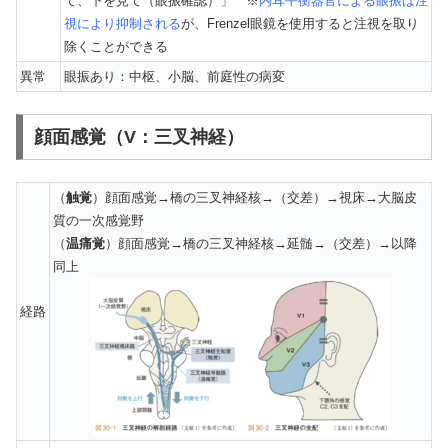
て、下を見て（眼振確認）」 ※
内耳平衡器官による眼振は注
視により抑制される
が、Frenzel眼鏡を使用すると注視を取り
除くことができる
異常
眼振あり：中枢、小脳、前庭性の病変
顔面感覚（V：三叉神経）
（
触覚
）顔面感覚→橋の三叉神経核→（交差）→視床→大脳皮
質の一次感覚野
（
温痛覚
）顔面感覚→橋の三叉神経核→延髄→（交差）→以降
同上
経路