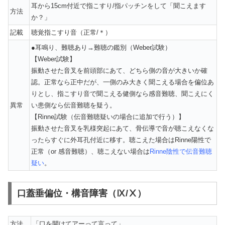
耳から15cm付近で指こすり/指パッチンをして「聞こえます
方法
か？」
記載
聴覚指こすり音（正常/＊）
●耳鳴り、難聴あり→難聴の鑑別（Weber試験）
【Weber試験】
振動させた音叉を前頭部にあて、どちら側の音が大きいか確
認。正常なら正中だが、一側のみ大きく聞こえる場合を偏位あ
りとし、指こすり音で聞こえる健側なら感音難聴、聞こえにく
異常
い患側なら伝音難聴を疑う。
【Rinne試験（伝音難聴疑いの場合に追加で行う）】
振動させた音叉を乳様突起にあて、骨伝導で音が聴こえなくな
ったらすぐに外耳孔付近に移す。聴こえた場合はRinne陽性で
正常（or 感音難聴）、聴こえない場合は
Rinne陰性で伝音難聴
疑い
。
口蓋垂偏位・構音障害（Ⅸ/Ⅹ）
方法
「口を開けてアーって言って」