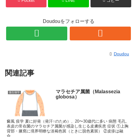
Pocket
LINE
コピー
Doudouをフォローする
Doudou
関連記事
マラセチア属菌（Malassezia
微生物学
globosa）
癜風 疫学 夏に好発（発汗↑のため）、20〜30歳代に多い 病態 毛孔、
表皮の常在菌のマラセチア属菌が感染し生じる皮膚疾患 症状 ①上胸
背部・腋窩に境界明瞭な淡褐色斑（ときに脱色素斑） ②皮疹は融
合...