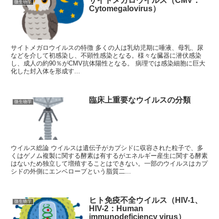
サイトメガロウイルス（CMV：
微生物学
Cytomegalovirus）
サイトメガロウイルスの特徴 多くの人は乳幼児期に唾液、母乳、尿
などを介して初感染し、不顕性感染となる。様々な臓器に潜伏感染
し、成人の約90％がCMV抗体陽性となる。 病理では感染細胞に巨大
化した封入体を形成す...
臨床上重要なウイルスの分類
微生物学
ウイルス総論 ウイルスは遺伝子がカプシドに収容された粒子で、多
くはゲノム複製に関する酵素は有するがエネルギー産生に関する酵素
はないため独立して増殖することはできない。一部のウイルスはカプ
シドの外側にエンベロープという脂質二...
ヒト免疫不全ウイルス（HIV-1、
微生物学
HIV-2：Human
immunodeficiency virus）