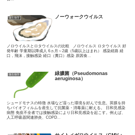
ノーウォークウイルス
微生物学
ノロウイルスとロタウイルスの比較 ノロウイルス ロタウイルス 好
発年齢 学童期以降成人 6ヵ月～2歳（5歳以上はまれ） 感染経路 経
口，飛沫，接触感染 経口（糞口）感染 原因食...
緑膿菌（Pseudomonas
微生物学
aeruginosa）
シュードモナスの特徴 水場など湿った環境を好んで生息。莢膜を持
ちバイオフィルムを産生して抗菌薬・消毒薬に耐える。 日和見感染
病態 免疫不全者では接触感染により日和見感染を起こす。例えば、
人工呼吸器関連肺炎、COPD...